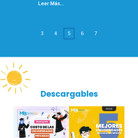
Leer Más...
3
4
5
6
7
Descargables