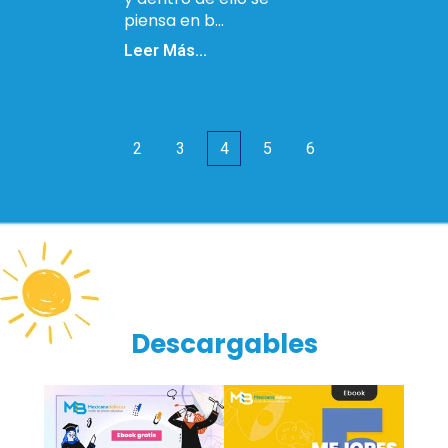
piensa en b...
Leer Más...
2
3
4
5
6
Descargables