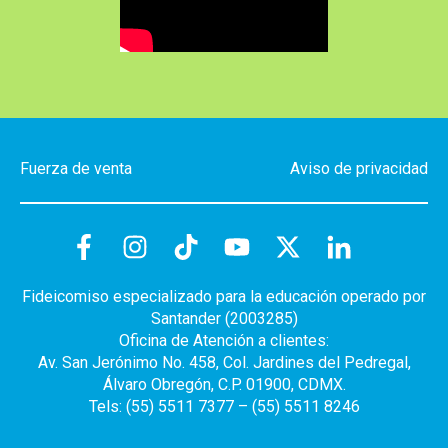
Fuerza de venta
Aviso de privacidad
Fideicomiso especializado para la educación operado por
Santander (2003285)
Oficina de Atención a clientes:
Av. San Jerónimo No. 458, Col. Jardines del Pedregal,
Álvaro Obregón, C.P. 01900, CDMX.
Tels: (55) 5511 7377 – (55) 5511 8246