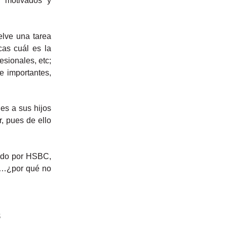
e motivados y
elve una tarea
cas cuál es la
esionales, etc;
e importantes,
es a sus hijos
, pues de ello
zado por HSBC,
os…¿por qué no