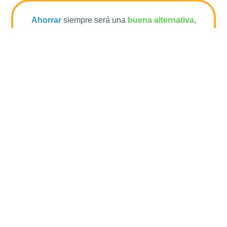
Ahorrar
siempre será una
buena alternativa
,
pero iniciar un
plan de ahorro para la
educación superior de tus hijos
cuando ellos
aún están pequeños, será
la decisión más
acertada
que podrás hacer como madre o padre.
ARMA TU PLAN DE AHORRO EDUCATIVO A
TU MEDIDA.