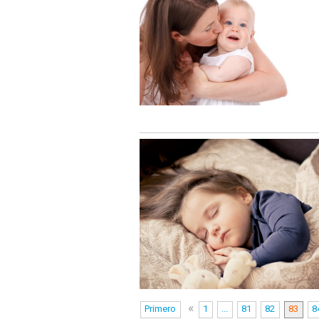
«
Primero
1
...
81
82
83
8