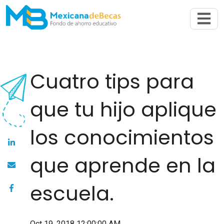
Abrir n
Cuatro tips para
que tu hijo aplique
los conocimientos
que aprende en la
escuela.
Oct 19, 2018 12:00:00 AM